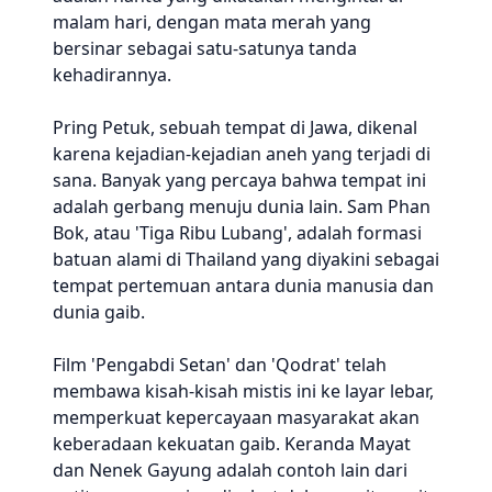
malam hari, dengan mata merah yang
bersinar sebagai satu-satunya tanda
kehadirannya.
Pring Petuk, sebuah tempat di Jawa, dikenal
karena kejadian-kejadian aneh yang terjadi di
sana. Banyak yang percaya bahwa tempat ini
adalah gerbang menuju dunia lain. Sam Phan
Bok, atau 'Tiga Ribu Lubang', adalah formasi
batuan alami di Thailand yang diyakini sebagai
tempat pertemuan antara dunia manusia dan
dunia gaib.
Film 'Pengabdi Setan' dan 'Qodrat' telah
membawa kisah-kisah mistis ini ke layar lebar,
memperkuat kepercayaan masyarakat akan
keberadaan kekuatan gaib. Keranda Mayat
dan Nenek Gayung adalah contoh lain dari