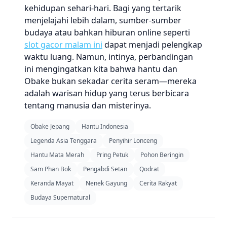
kehidupan sehari-hari. Bagi yang tertarik
menjelajahi lebih dalam, sumber-sumber
budaya atau bahkan hiburan online seperti
slot gacor malam ini
dapat menjadi pelengkap
waktu luang. Namun, intinya, perbandingan
ini mengingatkan kita bahwa hantu dan
Obake bukan sekadar cerita seram—mereka
adalah warisan hidup yang terus berbicara
tentang manusia dan misterinya.
Obake Jepang
Hantu Indonesia
Legenda Asia Tenggara
Penyihir Lonceng
Hantu Mata Merah
Pring Petuk
Pohon Beringin
Sam Phan Bok
Pengabdi Setan
Qodrat
Keranda Mayat
Nenek Gayung
Cerita Rakyat
Budaya Supernatural