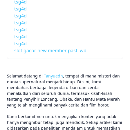
tsg4d
tsg4d
tsg4d
tsg4d
tsg4d
tsg4d
tsg4d
slot gacor new member pasti wd
Selamat datang di
Tanyuedh
, tempat di mana misteri dan
dunia supernatural menjadi hidup. Di sini, kami
membahas berbagai legenda urban dan cerita
menakutkan dari seluruh dunia, termasuk kisah-kisah
tentang Penyihir Lonceng, Obake, dan Hantu Mata Merah
yang telah mengilhami banyak cerita dan film horor.
Kami berkomitmen untuk menyajikan konten yang tidak
hanya menghibur tetapi juga mendidik. Setiap artikel kami
didasarkan pada penelitian mendalam untuk memastikan