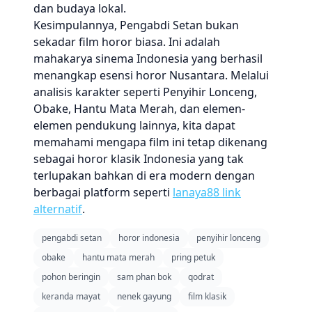
dan budaya lokal.
Kesimpulannya, Pengabdi Setan bukan
sekadar film horor biasa. Ini adalah
mahakarya sinema Indonesia yang berhasil
menangkap esensi horor Nusantara. Melalui
analisis karakter seperti Penyihir Lonceng,
Obake, Hantu Mata Merah, dan elemen-
elemen pendukung lainnya, kita dapat
memahami mengapa film ini tetap dikenang
sebagai horor klasik Indonesia yang tak
terlupakan bahkan di era modern dengan
berbagai platform seperti
lanaya88 link
alternatif
.
pengabdi setan
horor indonesia
penyihir lonceng
obake
hantu mata merah
pring petuk
pohon beringin
sam phan bok
qodrat
keranda mayat
nenek gayung
film klasik