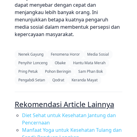
dapat menyebar dengan cepat dan
menjangkau lebih banyak orang. Ini
menunjukkan betapa kuatnya pengaruh
media sosial dalam membentuk persepsi dan
kepercayaan masyarakat.
Nenek Gayung
Fenomena Horor
Media Sosial
Penyihir Lonceng
Obake
Hantu Mata Merah
Pring Petuk
Pohon Beringin
Sam Phan Bok
Pengabdi Setan
Qodrat
Keranda Mayat
Rekomendasi Article Lainnya
Diet Sehat untuk Kesehatan Jantung dan
Pencernaan
Manfaat Yoga untuk Kesehatan Tulang dan