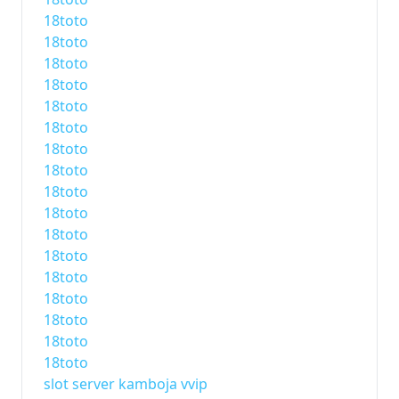
18toto
18toto
18toto
18toto
18toto
18toto
18toto
18toto
18toto
18toto
18toto
18toto
18toto
18toto
18toto
18toto
18toto
slot server kamboja vvip