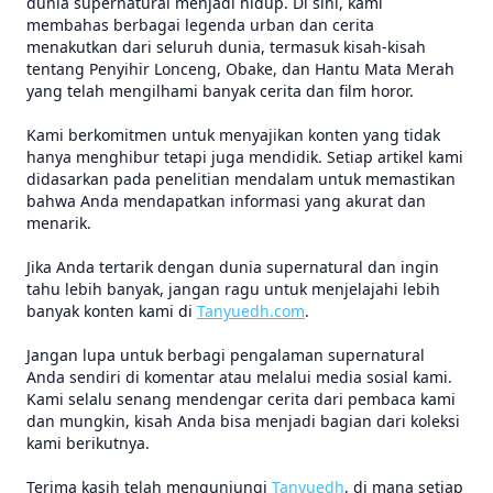
dunia supernatural menjadi hidup. Di sini, kami
membahas berbagai legenda urban dan cerita
menakutkan dari seluruh dunia, termasuk kisah-kisah
tentang Penyihir Lonceng, Obake, dan Hantu Mata Merah
yang telah mengilhami banyak cerita dan film horor.
Kami berkomitmen untuk menyajikan konten yang tidak
hanya menghibur tetapi juga mendidik. Setiap artikel kami
didasarkan pada penelitian mendalam untuk memastikan
bahwa Anda mendapatkan informasi yang akurat dan
menarik.
Jika Anda tertarik dengan dunia supernatural dan ingin
tahu lebih banyak, jangan ragu untuk menjelajahi lebih
banyak konten kami di
Tanyuedh.com
.
Jangan lupa untuk berbagi pengalaman supernatural
Anda sendiri di komentar atau melalui media sosial kami.
Kami selalu senang mendengar cerita dari pembaca kami
dan mungkin, kisah Anda bisa menjadi bagian dari koleksi
kami berikutnya.
Terima kasih telah mengunjungi
Tanyuedh
, di mana setiap