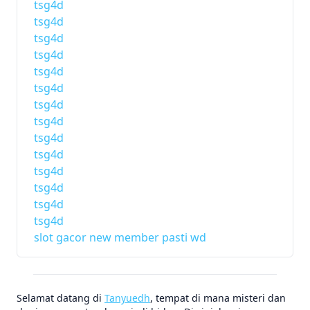
tsg4d
tsg4d
tsg4d
tsg4d
tsg4d
tsg4d
tsg4d
tsg4d
tsg4d
tsg4d
tsg4d
tsg4d
tsg4d
tsg4d
slot gacor new member pasti wd
Selamat datang di
Tanyuedh
, tempat di mana misteri dan