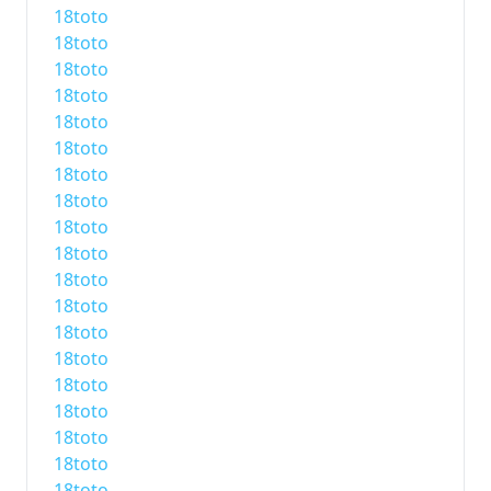
18toto
18toto
18toto
18toto
18toto
18toto
18toto
18toto
18toto
18toto
18toto
18toto
18toto
18toto
18toto
18toto
18toto
18toto
18toto