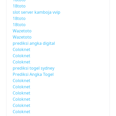
18toto
slot server kamboja vvip
18toto
18toto
Wazetoto
Wazetoto
prediksi angka digital
Coloknet
Coloknet
Coloknet
prediksi togel sydney
Prediksi Angka Togel
Coloknet
Coloknet
Coloknet
Coloknet
Coloknet
Coloknet