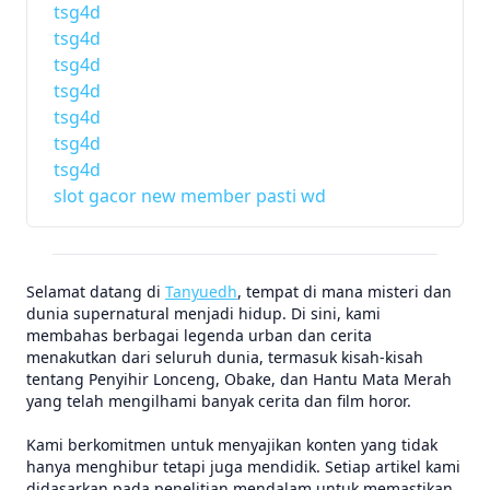
tsg4d
tsg4d
tsg4d
tsg4d
tsg4d
tsg4d
tsg4d
slot gacor new member pasti wd
Selamat datang di
Tanyuedh
, tempat di mana misteri dan
dunia supernatural menjadi hidup. Di sini, kami
membahas berbagai legenda urban dan cerita
menakutkan dari seluruh dunia, termasuk kisah-kisah
tentang Penyihir Lonceng, Obake, dan Hantu Mata Merah
yang telah mengilhami banyak cerita dan film horor.
Kami berkomitmen untuk menyajikan konten yang tidak
hanya menghibur tetapi juga mendidik. Setiap artikel kami
didasarkan pada penelitian mendalam untuk memastikan