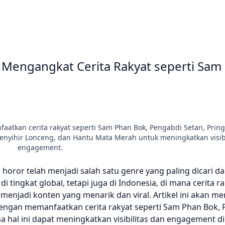
i Mengangkat Cerita Rakyat seperti Sam
aatkan cerita rakyat seperti Sam Phan Bok, Pengabdi Setan, Pring
nyihir Lonceng, dan Hantu Mata Merah untuk meningkatkan visibil
engagement.
horor telah menjadi salah satu genre yang paling dicari da
i tingkat global, tetapi juga di Indonesia, di mana cerita r
 menjadi konten yang menarik dan viral. Artikel ini akan 
engan memanfaatkan cerita rakyat seperti Sam Phan Bok,
a hal ini dapat meningkatkan visibilitas dan engagement d