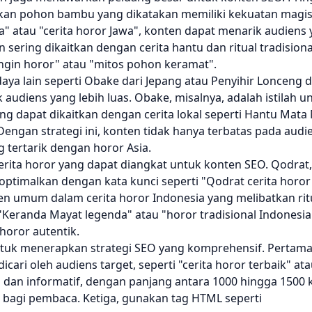
batkan pohon bambu yang dikatakan memiliki kekuatan magi
" atau "cerita horor Jawa", konten dapat menarik audiens 
 sering dikaitkan dengan cerita hantu dan ritual tradisiona
ngin horor" atau "mitos pohon keramat".
daya lain seperti Obake dari Jepang atau Penyihir Lonceng d
audiens yang lebih luas. Obake, misalnya, adalah istilah u
g dapat dikaitkan dengan cerita lokal seperti Hantu Mata
gan strategi ini, konten tidak hanya terbatas pada audien
 tertarik dengan horor Asia.
erita horor yang dapat diangkat untuk konten SEO. Qodrat,
ioptimalkan dengan kata kunci seperti "Qodrat cerita horor
en umum dalam cerita horor Indonesia yang melibatkan rit
Keranda Mayat legenda" atau "horor tradisional Indonesia
horor autentik.
tuk menerapkan strategi SEO yang komprehensif. Pertama,
icari oleh audiens target, seperti "cerita horor terbaik" at
 dan informatif, dengan panjang antara 1000 hingga 1500 
 bagi pembaca. Ketiga, gunakan tag HTML seperti