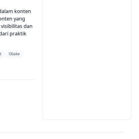
 dalam konten
konten yang
isibilitas dan
ari praktik
t
Obake