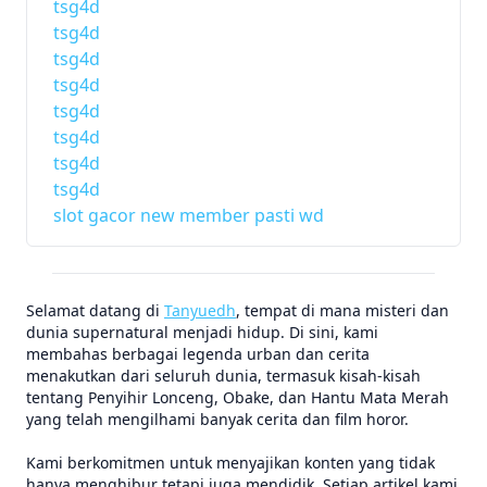
tsg4d
tsg4d
tsg4d
tsg4d
tsg4d
tsg4d
tsg4d
tsg4d
slot gacor new member pasti wd
Selamat datang di
Tanyuedh
, tempat di mana misteri dan
dunia supernatural menjadi hidup. Di sini, kami
membahas berbagai legenda urban dan cerita
menakutkan dari seluruh dunia, termasuk kisah-kisah
tentang Penyihir Lonceng, Obake, dan Hantu Mata Merah
yang telah mengilhami banyak cerita dan film horor.
Kami berkomitmen untuk menyajikan konten yang tidak
hanya menghibur tetapi juga mendidik. Setiap artikel kami