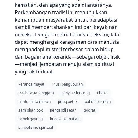
kematian, dan apa yang ada di antaranya.
Perkembangan tradisi ini menunjukkan
kemampuan masyarakat untuk beradaptasi
sambil mempertahankan inti dari keyakinan
mereka. Dengan memahami konteks ini, kita
dapat menghargai keragaman cara manusia
menghadapi misteri terbesar dalam hidup,
dan bagaimana keranda—sebagai objek fisik
—menjadi jembatan menuju alam spiritual
yang tak terlihat.
keranda mayat
ritual penguburan
tradisi asia tenggara
penyihir lonceng
obake
hantu mata merah
pring petuk
pohon beringin
sam phan bok
pengabdi setan
qodrat
nenek gayung
budaya kematian
simbolisme spiritual