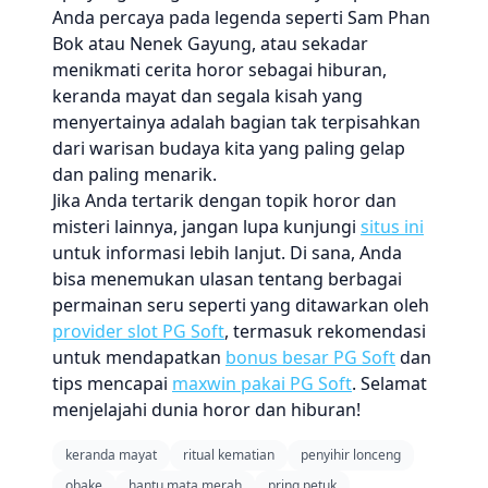
Anda percaya pada legenda seperti Sam Phan
Bok atau Nenek Gayung, atau sekadar
menikmati cerita horor sebagai hiburan,
keranda mayat dan segala kisah yang
menyertainya adalah bagian tak terpisahkan
dari warisan budaya kita yang paling gelap
dan paling menarik.
Jika Anda tertarik dengan topik horor dan
misteri lainnya, jangan lupa kunjungi
situs ini
untuk informasi lebih lanjut. Di sana, Anda
bisa menemukan ulasan tentang berbagai
permainan seru seperti yang ditawarkan oleh
provider slot PG Soft
, termasuk rekomendasi
untuk mendapatkan
bonus besar PG Soft
dan
tips mencapai
maxwin pakai PG Soft
. Selamat
menjelajahi dunia horor dan hiburan!
keranda mayat
ritual kematian
penyihir lonceng
obake
hantu mata merah
pring petuk