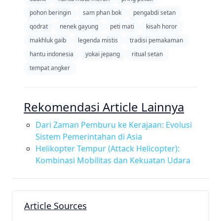
pohon beringin
sam phan bok
pengabdi setan
qodrat
nenek gayung
peti mati
kisah horor
makhluk gaib
legenda mistis
tradisi pemakaman
hantu indonesia
yokai jepang
ritual setan
tempat angker
Rekomendasi Article Lainnya
Dari Zaman Pemburu ke Kerajaan: Evolusi
Sistem Pemerintahan di Asia
Helikopter Tempur (Attack Helicopter):
Kombinasi Mobilitas dan Kekuatan Udara
Article Sources