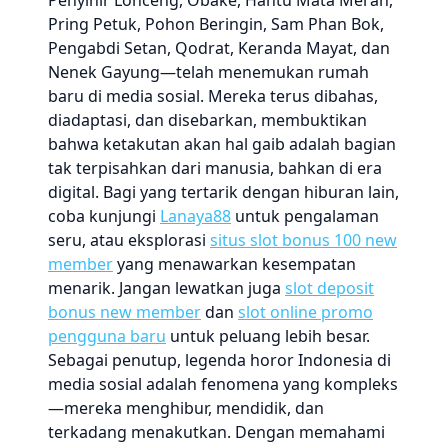
Penyihir Lonceng, Obake, Hantu Mata Merah,
Pring Petuk, Pohon Beringin, Sam Phan Bok,
Pengabdi Setan, Qodrat, Keranda Mayat, dan
Nenek Gayung—telah menemukan rumah
baru di media sosial. Mereka terus dibahas,
diadaptasi, dan disebarkan, membuktikan
bahwa ketakutan akan hal gaib adalah bagian
tak terpisahkan dari manusia, bahkan di era
digital. Bagi yang tertarik dengan hiburan lain,
coba kunjungi
Lanaya88
untuk pengalaman
seru, atau eksplorasi
situs slot bonus 100 new
member
yang menawarkan kesempatan
menarik. Jangan lewatkan juga
slot deposit
bonus new member
dan
slot online promo
pengguna baru
untuk peluang lebih besar.
Sebagai penutup, legenda horor Indonesia di
media sosial adalah fenomena yang kompleks
—mereka menghibur, mendidik, dan
terkadang menakutkan. Dengan memahami