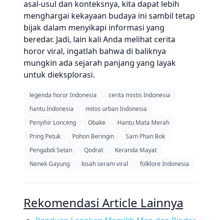
asal-usul dan konteksnya, kita dapat lebih
menghargai kekayaan budaya ini sambil tetap
bijak dalam menyikapi informasi yang
beredar. Jadi, lain kali Anda melihat cerita
horor viral, ingatlah bahwa di baliknya
mungkin ada sejarah panjang yang layak
untuk dieksplorasi.
legenda horor Indonesia
cerita mistis Indonesia
hantu Indonesia
mitos urban Indonesia
Penyihir Lonceng
Obake
Hantu Mata Merah
Pring Petuk
Pohon Beringin
Sam Phan Bok
Pengabdi Setan
Qodrat
Keranda Mayat
Nenek Gayung
kisah seram viral
folklore Indonesia
Rekomendasi Article Lainnya