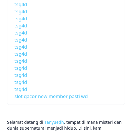
tsg4d
tsg4d
tsg4d
tsg4d
tsg4d
tsg4d
tsg4d
tsg4d
tsg4d
tsg4d
tsg4d
tsg4d
tsg4d
slot gacor new member pasti wd
Selamat datang di
Tanyuedh
, tempat di mana misteri dan
dunia supernatural menjadi hidup. Di sini, kami