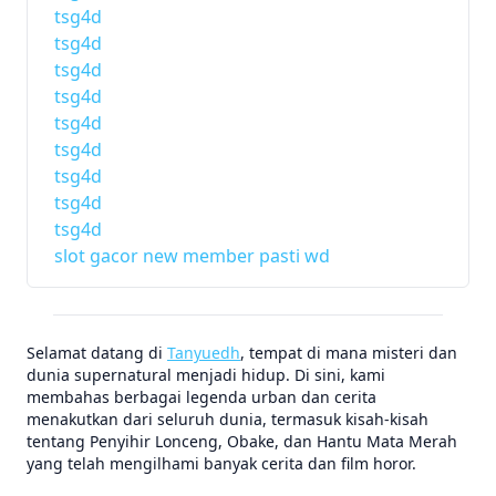
tsg4d
tsg4d
tsg4d
tsg4d
tsg4d
tsg4d
tsg4d
tsg4d
tsg4d
slot gacor new member pasti wd
Selamat datang di
Tanyuedh
, tempat di mana misteri dan
dunia supernatural menjadi hidup. Di sini, kami
membahas berbagai legenda urban dan cerita
menakutkan dari seluruh dunia, termasuk kisah-kisah
tentang Penyihir Lonceng, Obake, dan Hantu Mata Merah
yang telah mengilhami banyak cerita dan film horor.